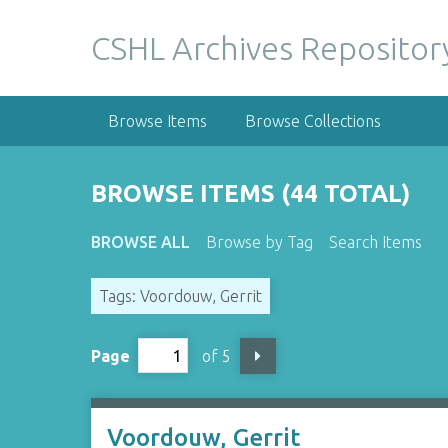
S
k
CSHL Archives Repositor
i
p
t
Browse Items
Browse Collections
o
m
a
BROWSE ITEMS (44 TOTAL)
i
n
BROWSE ALL
Browse by Tag
Search Items
c
o
Tags: Voordouw, Gerrit
n
t
e
Page
of 5
n
t
Voordouw, Gerrit