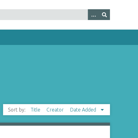
Sort by:
Title
Creator
Date Added