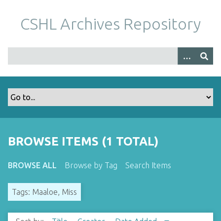
S
k
CSHL Archives Repository
i
p
t
o
m
a
i
n
c
o
BROWSE ITEMS (1 TOTAL)
n
t
BROWSE ALL
Browse by Tag
Search Items
e
n
Tags: Maaloe, Miss
t